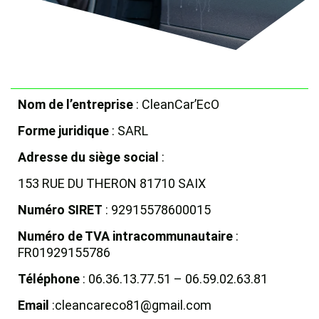
Nom de l’entreprise
: CleanCar’EcO
Forme juridique
: SARL
Adresse du siège social
:
153 RUE DU THERON 81710 SAIX
Numéro SIRET
: 92915578600015
Numéro de TVA intracommunautaire
:
FR01929155786
Téléphone
: 06.36.13.77.51 – 06.59.02.63.81
Email
:cleancareco81@gmail.com