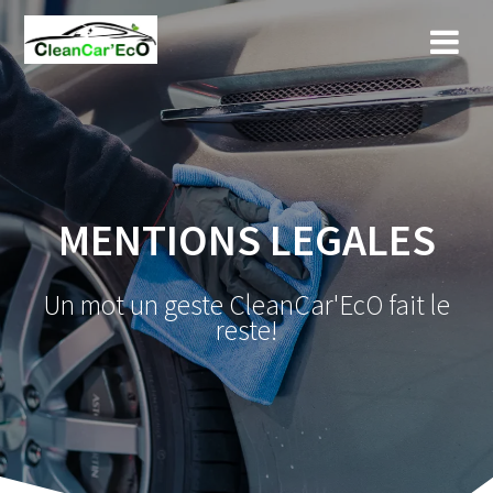
MENTIONS LEGALES
Un mot un geste CleanCar'EcO fait le
reste!