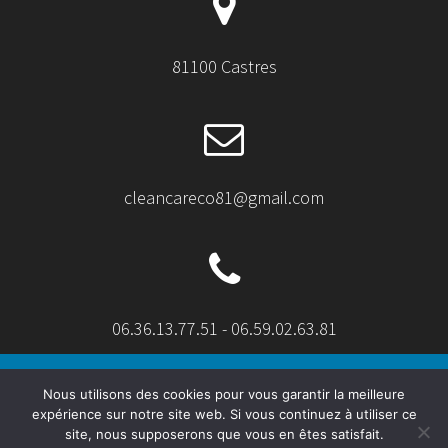
81100 Castres
cleancareco81@gmail.com
06.36.13.77.51 - 06.59.02.63.81
Nous utilisons des cookies pour vous garantir la meilleure
expérience sur notre site web. Si vous continuez à utiliser ce
site, nous supposerons que vous en êtes satisfait.
© 2026 CleanCar'EcO. Built using WordPress and