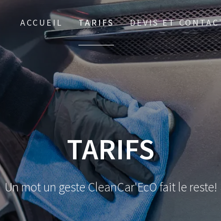
ACCUEIL
TARIFS
DEVIS ET CONTAC
TARIFS
Un mot un geste CleanCar'EcO fait le reste!